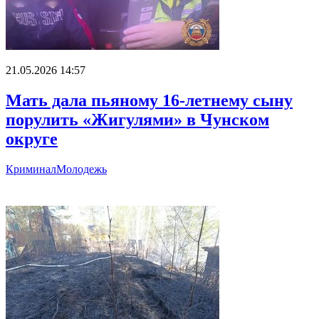
21.05.2026 14:57
Мать дала пьяному 16-летнему сыну
порулить «Жигулями» в Чунском
округе
Криминал
Молодежь
Главное