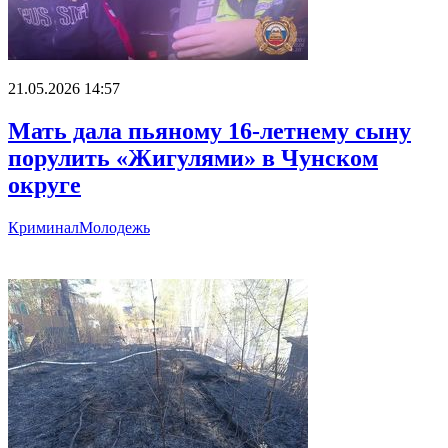
21.05.2026 14:57
Мать дала пьяному 16-летнему сыну
порулить «Жигулями» в Чунском
округе
Криминал
Молодежь
Главное