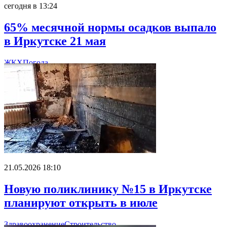
сегодня в 13:24
65% месячной нормы осадков выпало
в Иркутске 21 мая
ЖКХ
Погода
21.05.2026 18:10
Новую поликлинику №15 в Иркутске
планируют открыть в июле
Здравоохранение
Строительство