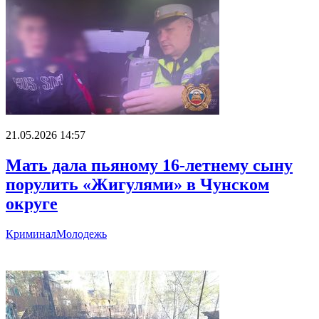
21.05.2026 14:57
Мать дала пьяному 16-летнему сыну
порулить «Жигулями» в Чунском
округе
Криминал
Молодежь
Главное