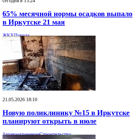
сегодня в 13:24
65% месячной нормы осадков выпало
в Иркутске 21 мая
ЖКХ
Погода
21.05.2026 18:10
Новую поликлинику №15 в Иркутске
планируют открыть в июле
Здравоохранение
Строительство