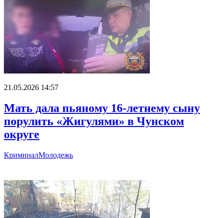
21.05.2026 14:57
Мать дала пьяному 16-летнему сыну
порулить «Жигулями» в Чунском
округе
Криминал
Молодежь
Главное