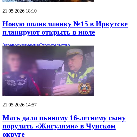
21.05.2026 18:10
Новую поликлинику №15 в Иркутске
планируют открыть в июле
Здравоохранение
Строительство
21.05.2026 14:57
Мать дала пьяному 16-летнему сыну
порулить «Жигулями» в Чунском
округе