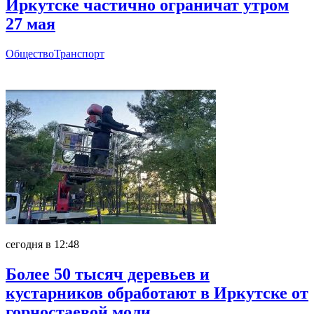
Иркутске частично ограничат утром
27 мая
Общество
Транспорт
Главное
сегодня в 12:48
Более 50 тысяч деревьев и
кустарников обработают в Иркутске от
горностаевой моли