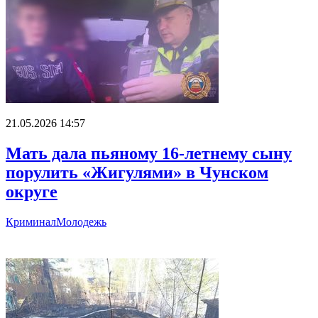
21.05.2026 14:57
Мать дала пьяному 16-летнему сыну
порулить «Жигулями» в Чунском
округе
Криминал
Молодежь
Главное