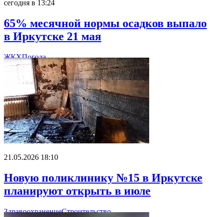
сегодня в 13:24
65% месячной нормы осадков выпало
в Иркутске 21 мая
ЖКХ
Погода
21.05.2026 18:10
Новую поликлинику №15 в Иркутске
планируют открыть в июле
Здравоохранение
Строительство