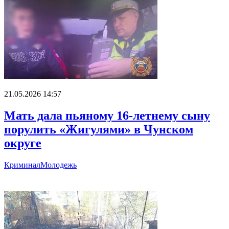
21.05.2026 14:57
Мать дала пьяному 16-летнему сыну
порулить «Жигулями» в Чунском
округе
Криминал
Молодежь
Главное