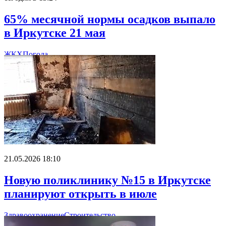
65% месячной нормы осадков выпало
в Иркутске 21 мая
ЖКХ
Погода
21.05.2026 18:10
Новую поликлинику №15 в Иркутске
планируют открыть в июле
Здравоохранение
Строительство