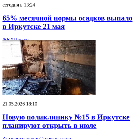
сегодня в 13:24
65% месячной нормы осадков выпало
в Иркутске 21 мая
ЖКХ
Погода
21.05.2026 18:10
Новую поликлинику №15 в Иркутске
планируют открыть в июле
Здравоохранение
Строительство