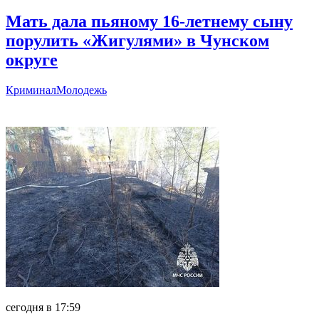
Мать дала пьяному 16-летнему сыну
порулить «Жигулями» в Чунском
округе
Криминал
Молодежь
Главное
сегодня в 17:59