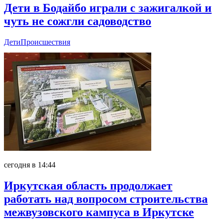
Дети в Бодайбо играли с зажигалкой и
чуть не сожгли садоводство
Дети
Происшествия
сегодня в 14:44
Иркутская область продолжает
работать над вопросом строительства
межвузовского кампуса в Иркутске