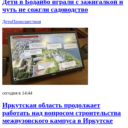
Дети в Бодайбо играли с зажигалкой и
чуть не сожгли садоводство
Дети
Происшествия
сегодня в 14:44
Иркутская область продолжает
работать над вопросом строительства
межвузовского кампуса в Иркутске