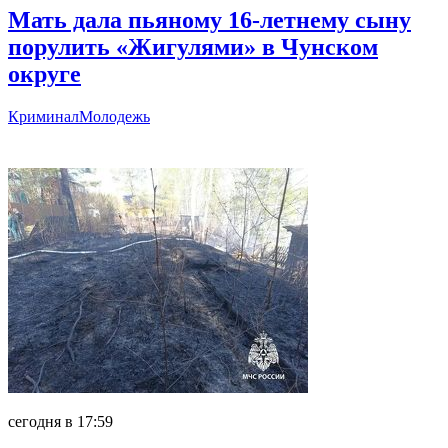
Мать дала пьяному 16-летнему сыну
порулить «Жигулями» в Чунском
округе
Криминал
Молодежь
Главное
сегодня в 17:59