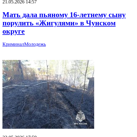
21.05.2026 14:57
Мать дала пьяному 16-летнему сыну
порулить «Жигулями» в Чунском
округе
Криминал
Молодежь
Главное