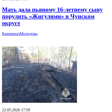
Мать дала пьяному 16-летнему сыну
порулить «Жигулями» в Чунском
округе
Криминал
Молодежь
Главное
22.05.2026 17:59