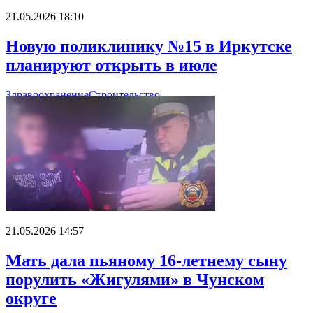
21.05.2026 18:10
Новую поликлинику №15 в Иркутске
планируют открыть в июле
Здравоохранение
Строительство
21.05.2026 14:57
Мать дала пьяному 16-летнему сыну
порулить «Жигулями» в Чунском
округе