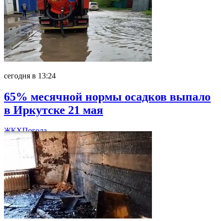
сегодня в 13:24
65% месячной нормы осадков выпало
в Иркутске 21 мая
ЖКХ
Погода