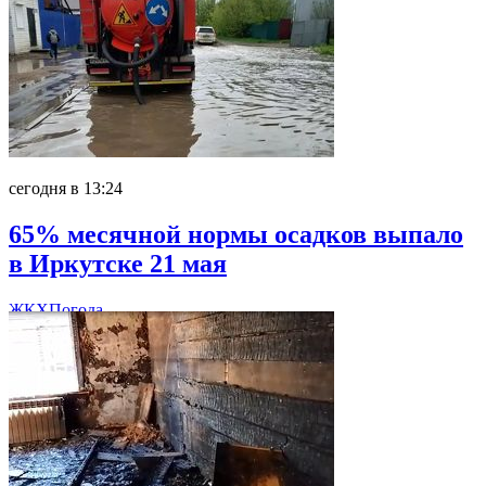
сегодня в 13:24
65% месячной нормы осадков выпало
в Иркутске 21 мая
ЖКХ
Погода