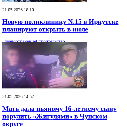
21.05.2026 18:10
Новую поликлинику №15 в Иркутске
планируют открыть в июле
Здравоохранение
Строительство
21.05.2026 14:57
Мать дала пьяному 16-летнему сыну
порулить «Жигулями» в Чунском
округе