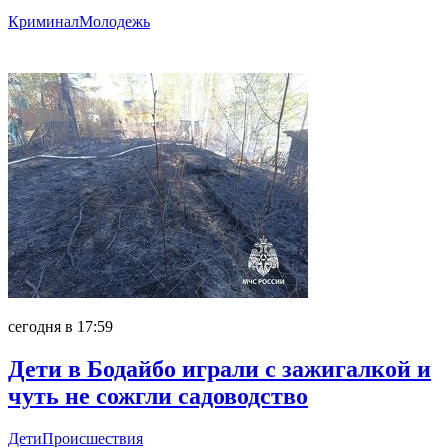
Криминал
Молодежь
Главное
сегодня в 17:59
Дети в Бодайбо играли с зажигалкой и
чуть не сожгли садоводство
Дети
Происшествия