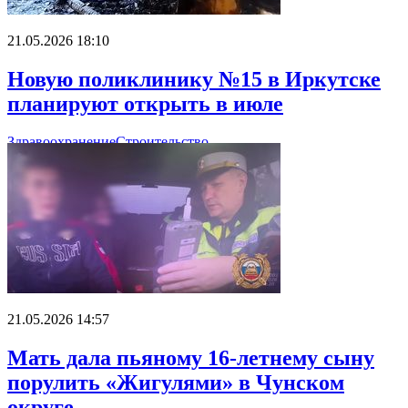
21.05.2026 18:10
Новую поликлинику №15 в Иркутске
планируют открыть в июле
Здравоохранение
Строительство
21.05.2026 14:57
Мать дала пьяному 16-летнему сыну
порулить «Жигулями» в Чунском
округе