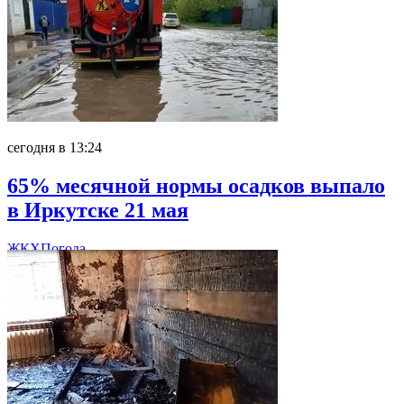
сегодня в 13:24
65% месячной нормы осадков выпало
в Иркутске 21 мая
ЖКХ
Погода