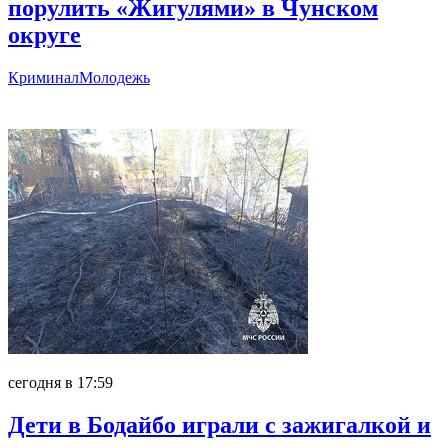
порулить «Жигулями» в Чунском
округе
Криминал
Молодежь
Главное
сегодня в 17:59
Дети в Бодайбо играли с зажигалкой и