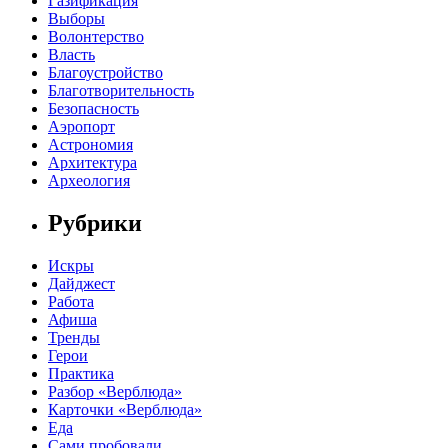
Газификация
Выборы
Волонтерство
Власть
Благоустройство
Благотворительность
Безопасность
Аэропорт
Астрономия
Архитектура
Археология
Рубрики
Искры
Дайджест
Работа
Афиша
Тренды
Герои
Практика
Разбор «Верблюда»
Карточки «Верблюда»
Еда
Сами пробовали