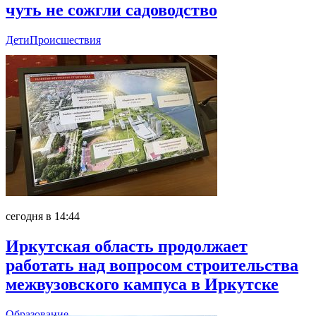
чуть не сожгли садоводство
Дети
Происшествия
сегодня в 14:44
Иркутская область продолжает
работать над вопросом строительства
межвузовского кампуса в Иркутске
Образование