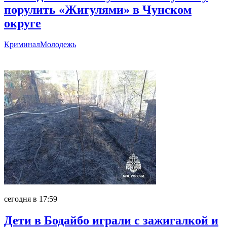
порулить «Жигулями» в Чунском
округе
Криминал
Молодежь
Главное
сегодня в 17:59
Дети в Бодайбо играли с зажигалкой и