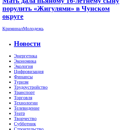
Мать дала пьяному 16-летнему сыну
порулить «Жигулями» в Чунском
округе
Криминал
Молодежь
Новости
Энергетика
Экономика
Экология
Цифровизация
Финансы
Туризм
Трудоустройство
Транспорт
Торговля
Технологии
Телевидение
Театр
Творчество
Субботник
Строительство