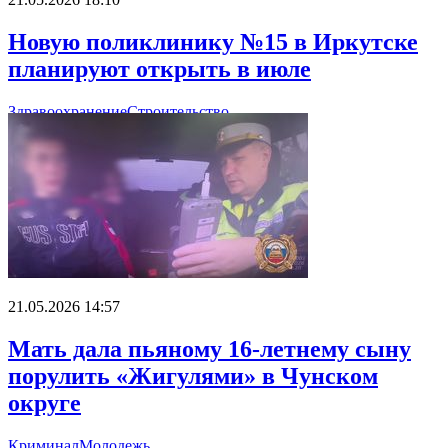
Новую поликлинику №15 в Иркутске
планируют открыть в июле
Здравоохранение
Строительство
21.05.2026 14:57
Мать дала пьяному 16-летнему сыну
порулить «Жигулями» в Чунском
округе
Криминал
Молодежь