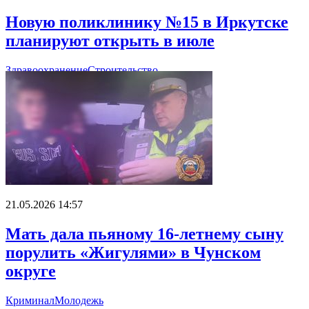
Новую поликлинику №15 в Иркутске
планируют открыть в июле
Здравоохранение
Строительство
21.05.2026 14:57
Мать дала пьяному 16-летнему сыну
порулить «Жигулями» в Чунском
округе
Криминал
Молодежь