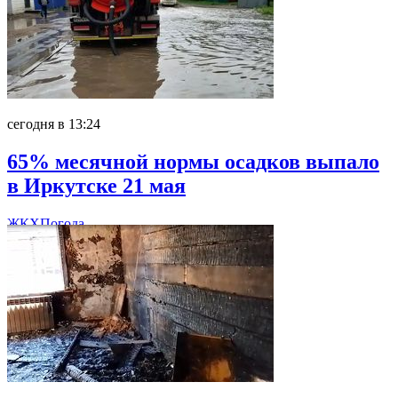
сегодня в 13:24
65% месячной нормы осадков выпало
в Иркутске 21 мая
ЖКХ
Погода