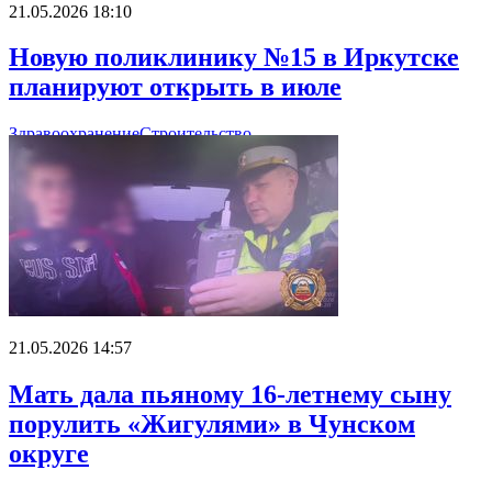
21.05.2026 18:10
Новую поликлинику №15 в Иркутске
планируют открыть в июле
Здравоохранение
Строительство
21.05.2026 14:57
Мать дала пьяному 16-летнему сыну
порулить «Жигулями» в Чунском
округе