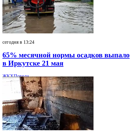
сегодня в 13:24
65% месячной нормы осадков выпало
в Иркутске 21 мая
ЖКХ
Погода