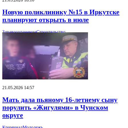
Новую поликлинику №15 в Иркутске
планируют открыть в июле
Здравоохранение
Строительство
21.05.2026 14:57
Мать дала пьяному 16-летнему сыну
порулить «Жигулями» в Чунском
округе
Криминал
Молодежь