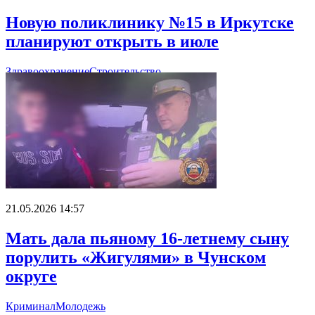
Новую поликлинику №15 в Иркутске
планируют открыть в июле
Здравоохранение
Строительство
21.05.2026 14:57
Мать дала пьяному 16-летнему сыну
порулить «Жигулями» в Чунском
округе
Криминал
Молодежь