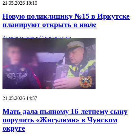
21.05.2026 18:10
Новую поликлинику №15 в Иркутске
планируют открыть в июле
Здравоохранение
Строительство
21.05.2026 14:57
Мать дала пьяному 16-летнему сыну
порулить «Жигулями» в Чунском
округе