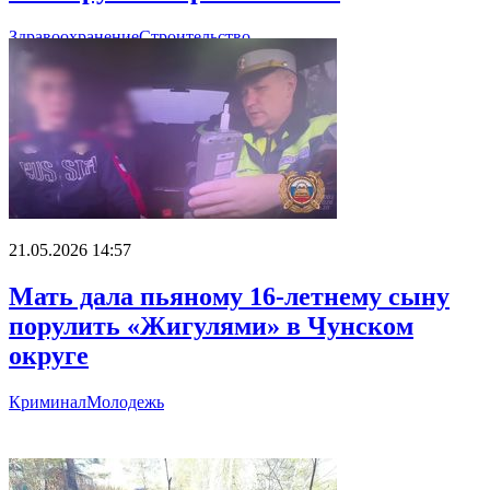
Здравоохранение
Строительство
21.05.2026 14:57
Мать дала пьяному 16-летнему сыну
порулить «Жигулями» в Чунском
округе
Криминал
Молодежь
Главное