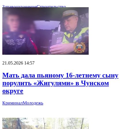
Здравоохранение
Строительство
21.05.2026 14:57
Мать дала пьяному 16-летнему сыну
порулить «Жигулями» в Чунском
округе
Криминал
Молодежь
Главное