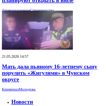
планируют открыть в июле
Здравоохранение
Строительство
21.05.2026 14:57
Мать дала пьяному 16-летнему сыну
порулить «Жигулями» в Чунском
округе
Криминал
Молодежь
Новости