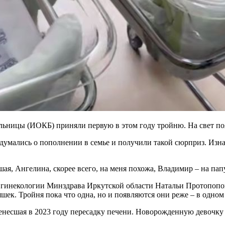
ьницы (ИОКБ) приняли первую в этом году тройню. На свет поя
 Задумались о пополнении в семье и получили такой сюрприз. Из
ая, Ангелина, скорее всего, на меня похожа, Владимир – на папу,
 гинекологии Минздрава Иркутской области Натальи Протопопов
яшек. Тройня пока что одна, но и появляются они реже – в одном
ренесшая в 2023 году пересадку печени. Новорожденную девочку