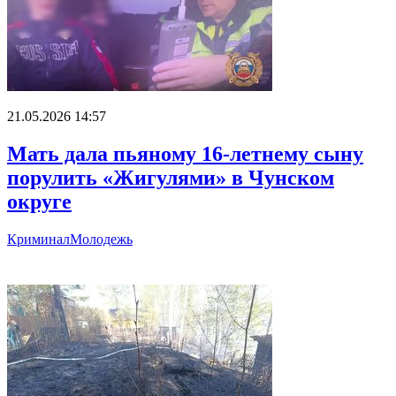
21.05.2026 14:57
Мать дала пьяному 16-летнему сыну
порулить «Жигулями» в Чунском
округе
Криминал
Молодежь
Главное