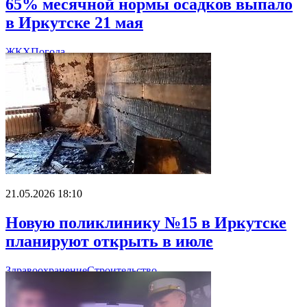
65% месячной нормы осадков выпало
в Иркутске 21 мая
ЖКХ
Погода
21.05.2026 18:10
Новую поликлинику №15 в Иркутске
планируют открыть в июле
Здравоохранение
Строительство