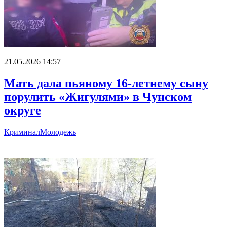
21.05.2026 14:57
Мать дала пьяному 16-летнему сыну
порулить «Жигулями» в Чунском
округе
Криминал
Молодежь
Главное