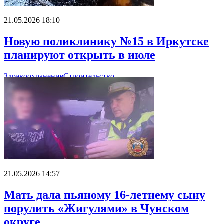
21.05.2026 18:10
Новую поликлинику №15 в Иркутске
планируют открыть в июле
Здравоохранение
Строительство
21.05.2026 14:57
Мать дала пьяному 16-летнему сыну
порулить «Жигулями» в Чунском
округе