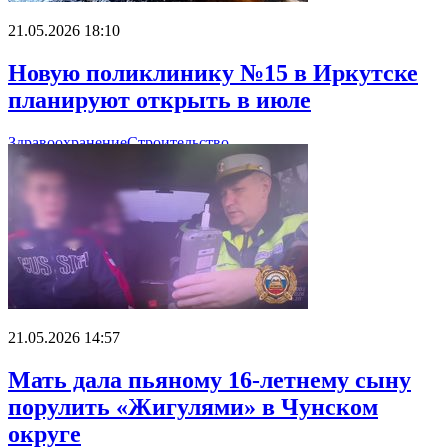
21.05.2026 18:10
Новую поликлинику №15 в Иркутске
планируют открыть в июле
Здравоохранение
Строительство
21.05.2026 14:57
Мать дала пьяному 16-летнему сыну
порулить «Жигулями» в Чунском
округе