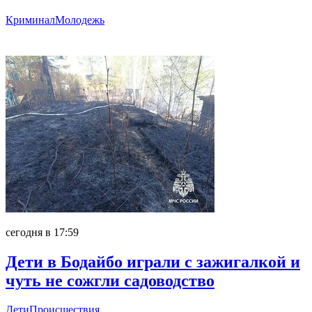
Криминал
Молодежь
Главное
сегодня в 17:59
Дети в Бодайбо играли с зажигалкой и
чуть не сожгли садоводство
Дети
Происшествия