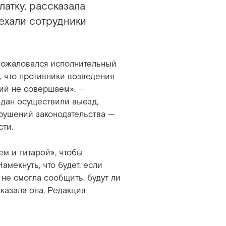
атку, рассказала
иехали сотрудники
х пожаловался исполнительный
, что противники возведения
вий не совершаем», —
дан осуществили выезд,
арушений законодательства —
сти.
ем и гитарой», чтобы
амекнуть, что будет, если
не смогла сообщить, будут ли
сказала она. Редакция