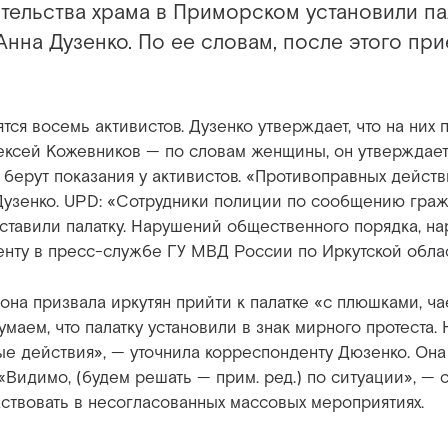
тельства храма в Приморском установили пал
Анна Дузенко. По ее словам, после этого пр
ятся восемь активистов. Дузенко утверждает, что на ни
ексей Кожевников — по словам женщины, он утверждает
берут показания у активистов. «Противоправных дейст
Дузенко. UPD: «Сотрудники полиции по сообщению граж
ставили палатку. Нарушений общественного порядка, н
енту в пресс-службе ГУ МВД России по Иркутской обла
она призвала иркутян прийти к палатке «с плюшками, ча
маем, что палатку установили в знак мирного протеста. Н
ые действия», — уточнила корреспонденту Дюзенко. Она 
 «Видимо, (будем решать — прим. ред.) по ситуации», — 
ствовать в несогласованных массовых мероприятиях.