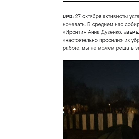
27 октября активисты уст
UPD:
ночевать. В среднем нас соби
«Ирсити» Анна Дузенко.
«ВЕРБ
«настоятельно просили» их убра
работе, мы не можем решать з