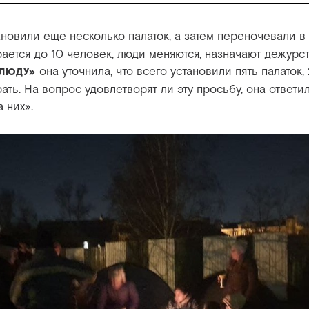
ановили еще несколько палаток, а затем переночевали в 
рается до 10 человек, люди меняются, назначают дежурс
она уточнила, что всего установили пять палаток
ЛЮДУ»
ть. На вопрос удовлетворят ли эту просьбу, она ответила
а них».